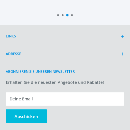
LINKS
Suche
ADRESSE
Über OYKO
Artikel
2497 AD
ABONNIEREN SIE UNSEREN NEWSLETTER
Bedingungen der Dienstleistung
Den Haag
Versandpolitik
Erhalten Sie die neuesten Angebote und Rabatte!
Niederlande
Rückgabe-/Stornierungsbedingungen
info@oykotechnologie.com
Datenschutzerklärung
Deine Email
Cookie-Richtlinie
USt-IdNr.: NL005171473B35
Handelsregisternummer: 87594021
Verkaufen Sie meine persönlichen Daten nicht
Abschicken
Bewertungen