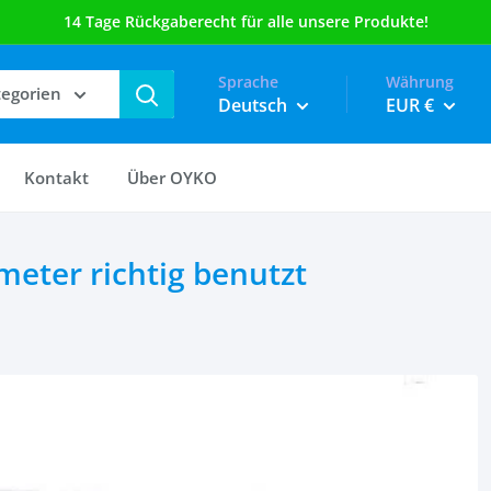
Sprache
Währung
tegorien
Deutsch
EUR €
Kontakt
Über OYKO
eter richtig benutzt