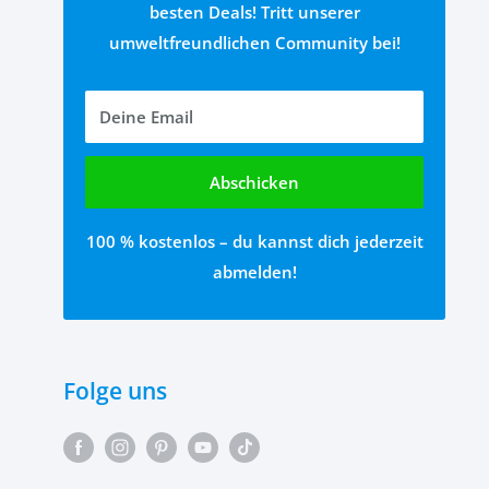
besten Deals! Tritt unserer
umweltfreundlichen Community bei!
Deine Email
Abschicken
100 % kostenlos – du kannst dich jederzeit
abmelden!
Folge uns