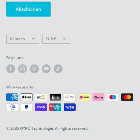
Handelsregisternummer: 87594021
Verkaufen Sie meine persönlichen Daten nicht
Abschicken
Bewertungen
Sprache
Währung
Deutsch
EUR €
Folge uns
Wir akzeptieren
© 2026 OYKO Technologie. All rights reserved.