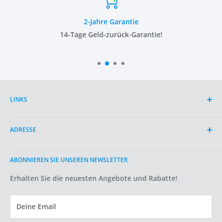
2-Jahre Garantie
14-Tage Geld-zurück-Garantie!
LINKS
Suche
ADRESSE
Über OYKO
Artikel
2497 AD
ABONNIEREN SIE UNSEREN NEWSLETTER
Bedingungen der Dienstleistung
Den Haag
Versandpolitik
Erhalten Sie die neuesten Angebote und Rabatte!
Niederlande
Rückgabe-/Stornierungsbedingungen
info@oykotechnologie.com
Datenschutzerklärung
Deine Email
Cookie-Richtlinie
USt-IdNr.: NL005171473B35