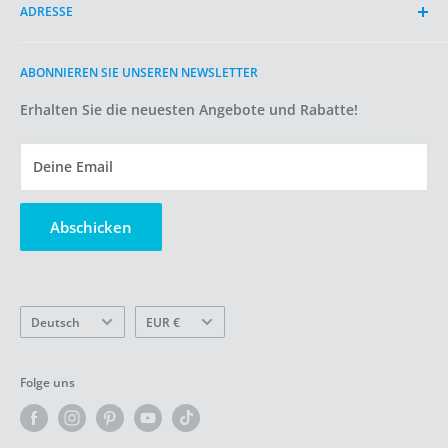
ADRESSE
Über OYKO
Artikel
2497 AD
ABONNIEREN SIE UNSEREN NEWSLETTER
Bedingungen der Dienstleistung
Den Haag
Versandpolitik
Erhalten Sie die neuesten Angebote und Rabatte!
Niederlande
Rückgabe-/Stornierungsbedingungen
info@oykotechnologie.com
Datenschutzerklärung
Deine Email
Cookie-Richtlinie
USt-IdNr.: NL005171473B35
Handelsregisternummer: 87594021
Verkaufen Sie meine persönlichen Daten nicht
Abschicken
Bewertungen
Sprache
Währung
Deutsch
EUR €
Folge uns