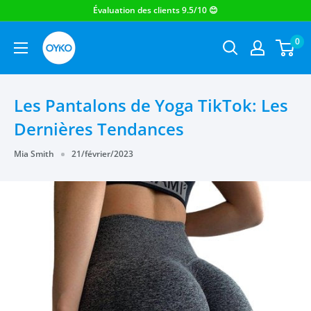
OYKO
0
Les Pantalons de Yoga TikTok: Les
Dernières Tendances
Mia Smith
21/février/2023