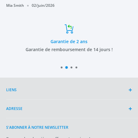
Mia Smith
02/juin/2026
Garantie de 2 ans
Garantie de remboursement de 14 jours !
LIENS
Recherchez
ADRESSE
À propos d’OYKO
Articles
Einsteinlaan 28
S'ABONNER À NOTRE NEWSLETTER
Conditions d'utilisation
2289 CC
Politique d'expédition